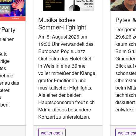
Musikalisches
Pytes &
Sommer-Highlight
Party
Der geme
Am 8. August 2026 um
29.6.26 z
r einen
19:30 Uhr verwandelt das
kaum sch
European Pop & Jazz
Beim Grün
ute
Orchestra das Hotel Greif
Gmunden 
rtige
in Wels in eine Bühne
Blick auf 
tes
voller mitreißender Klänge,
schönste
enehme
großer Emotionen und
Oberöster
enau das
musikalischer Highlights.
beim Mit
serer
Als einer der beiden
technisch
x
Hauptsponsoren freut sich
diskutier
eben.
Mdrix, dieses besondere
entwickelt
Konzert zu unterstützen.
weiterlesen
weiterles