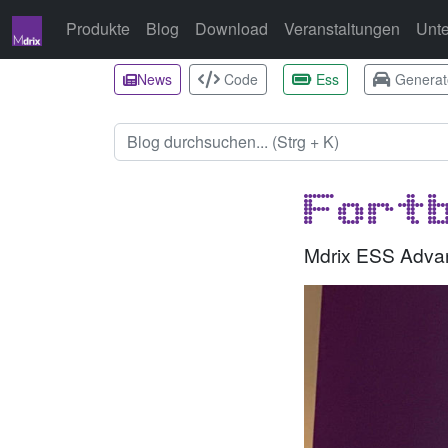
Produkte
Blog
Download
Veranstaltungen
Unt
News
Code
Ess
Generat
Fortb
Mdrix ESS Adva