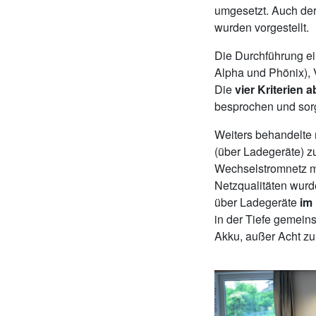
umgesetzt. Auch de
wurden vorgestellt.
Die Durchführung e
Alpha und Phönix), 
Die
vier Kriterien 
besprochen und sor
Weiters behandelte 
(über Ladegeräte) z
Wechselstromnetz m
Netzqualitäten wur
über Ladegeräte
im
in der Tiefe gemein
Akku, außer Acht zu