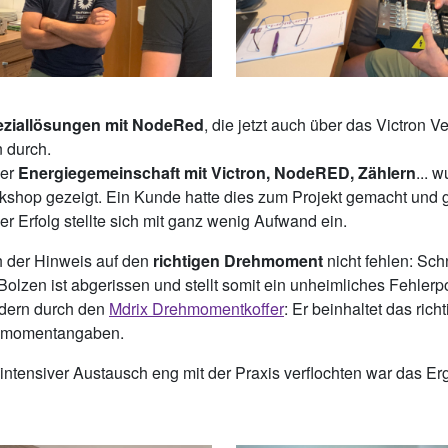
peziallösungen mit NodeRed
, die jetzt auch über das Victron 
n durch.
ner
Energiegemeinschaft mit Victron, NodeRED, Zählern
... 
shop gezeigt. Ein Kunde hatte dies zum Projekt gemacht und gl
er Erfolg stellte sich mit ganz wenig Aufwand ein.
ch der Hinweis auf den
richtigen Drehmoment
nicht fehlen: Schn
olzen ist abgerissen und stellt somit ein unheimliches Fehlerp
indern durch den
Mdrix Drehmomentkoffer
: Er beinhaltet das ric
ehmomentangaben.
 intensiver Austausch eng mit der Praxis verflochten war das E