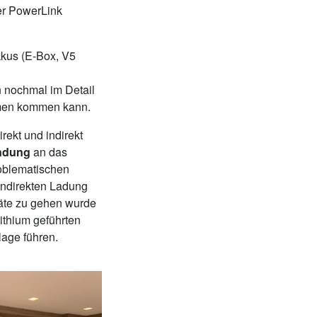
er PowerLink
kkus (E-Box, V5
 nochmal im Detail
hmen kommen kann.
rekt und indirekt
indung
an das
oblematischen
 indirekten Ladung
räte zu gehen wurde
Lithium geführten
age führen.