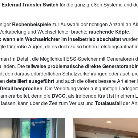
r
External Transfer Switch
für die ganz großen Systeme und d
iniger
Rechenbeispiele
zur Auswahl der richtigen Anzahl an A
Verkabelung und Wechselrichter brachte
rauchende Köpfe
.
ab wann ein Wechselrichter im Inselbetrieb abschaltet
wurden
gte für große Augen, da es doch zu so hohen Leistungsaufna
man im Detail, die Möglichkeit ESS-Speicher mit Generatoren di
u laden. Die
teilweise problematische direkte Generatoranb
it den daraus erforderlichen Schutzvorkehrungen oder auch pr
den
detailliert ausgeführt
und auch die öfters bessere Art einer
 Detail besprochen
. Die Verleitung vieler auf günstige Ladege
sam erarbeitet, denn die
DVCC
, als treibende Kraft ist in einem 
 lassen, kann über die Zeit zum Verlust und
Totalausfall
der Anl