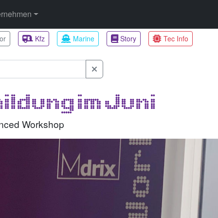
ernehmen
or
Kfz
Marine
Story
Tec Info
ildung im Juni
nced Workshop