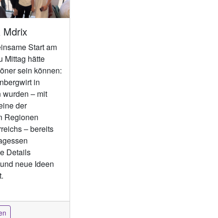
 Mdrix
insame Start am
u Mittag hätte
öner sein können:
bergwirt in
wurden – mit
eine der
n Regionen
reichs – bereits
tagessen
e Details
t und neue Ideen
.
en