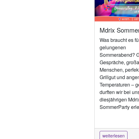
Mdrix Sommer
Was braucht es fü
gelungenen
Sommerabend? G
Gespräche, großa
Menschen, perfek
Grillgut und ang
Temperaturen – g
durften wir bei un
diesjährigen Mdri
SommerParty erl
weiterlesen