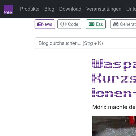
Produkte
Blog
Download
Veranstaltungen
Unt
News
Code
Ess
Generat
Was p
Kurzs
Ionen
Mdrix machte de