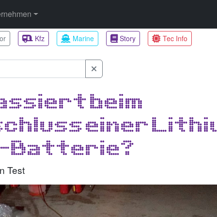
ernehmen
or
Kfz
Marine
Story
Tec Info
assiert beim
chluss einer Lith
-Batterie?
n Test