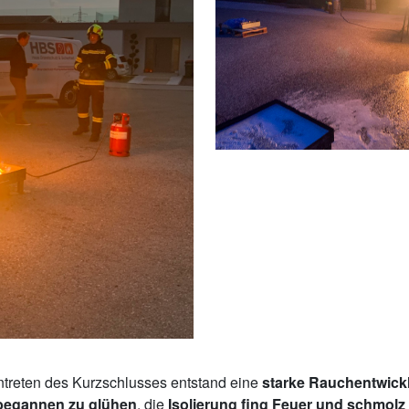
ntreten des Kurzschlusses entstand eine
starke Rauchentwick
begannen zu glühen
, die
Isolierung fing Feuer und schmolz