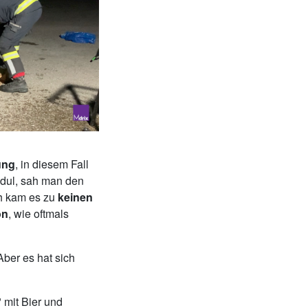
ung
, in diesem Fall
odul, sah man den
ch kam es zu
keinen
on
, wie oftmals
ber es hat sich
 mit Bier und