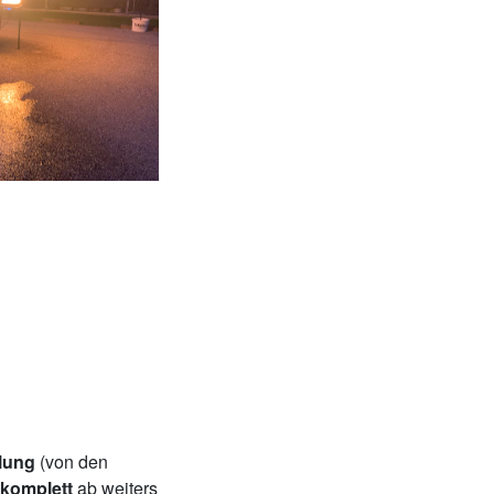
lung
(von den
 komplett
ab weiters