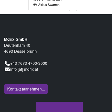
HV Akkus Swatten
Mdrix GmbH
Deutenham 40
4693 Desselbrunn
+43 7673 4700-3000
info [at] mdrix at
Kontakt aufnehmen...