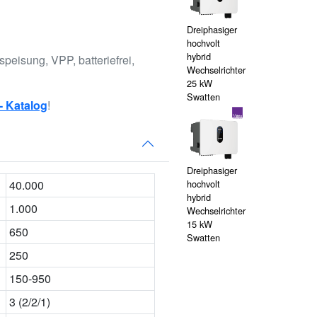
Dreiphasiger
hochvolt
hybrid
peisung, VPP, batteriefrei,
Wechselrichter
25 kW
Swatten
- Katalog
!
Dreiphasiger
40.000
hochvolt
hybrid
1.000
Wechselrichter
15 kW
650
Swatten
250
150-950
3 (2/2/1)