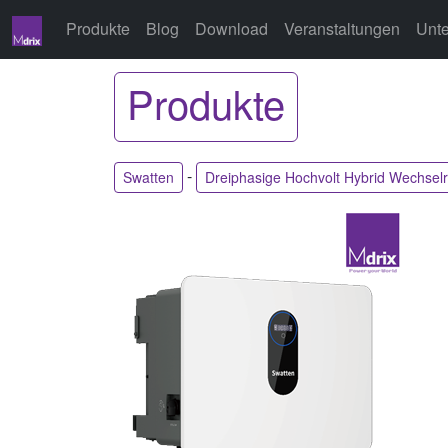
Produkte
Blog
Download
Veranstaltungen
Unt
Produkte
-
Swatten
Dreiphasige Hochvolt Hybrid Wechsel