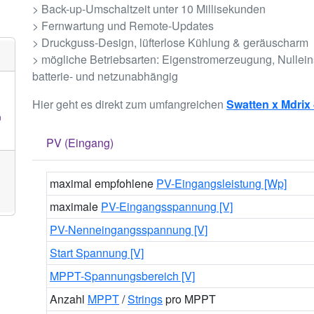
> Back-up-Umschaltzeit unter 10 Millisekunden
> Fernwartung und Remote-Updates
> Druckguss-Design, lüfterlose Kühlung & geräuscharm
> mögliche Betriebsarten: Eigenstromerzeugung, Nulleins
batterie- und netzunabhängig
Hier geht es direkt zum umfangreichen
Swatten x Mdrix 
n
PV (Eingang)
maximal empfohlene
PV-Eingangsleistung [Wp]
maximale
PV-Eingangsspannung [V]
PV-Nenneingangsspannung [V]
Start Spannung [V]
MPPT-Spannungsbereich [V]
Anzahl
MPPT
/
Strings
pro MPPT