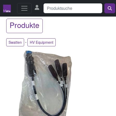
Produkte
-
Swatten
HV Equipment