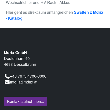
Wechselrichter und HV Rack - Akkus
Hier geht es direkt zum umfangreichen
Swatten x Mdrix
- Katalog
!
Mdrix GmbH
Deutenham 40
4693 Desselbrunn
+43 7673 4700-3000
info [at] mdrix at
Kontakt aufnehmen...