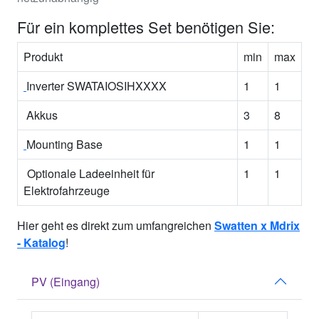
Für ein komplettes Set benötigen Sie:
Produkt
min
max
Inverter SWATAIOSIHXXXX
1
1
Akkus
3
8
Mounting Base
1
1
Optionale Ladeeinheit für
1
1
Elektrofahrzeuge
Hier geht es direkt zum umfangreichen
Swatten x Mdrix
- Katalog
!
PV (Eingang)