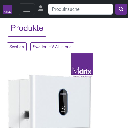
Produkte
-
Swatten
Swatten HV All in one