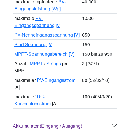
maximal empfohlene
PV-
40.000
Eingangsleistung [Wp]
maximale
PV-
1.000
Eingangsspannung [V]
PV-Nenneingangsspannung [V]
650
Start Spannung [V]
150
MPPT-Spannungsbereich [V]
150 bis zu 950
Anzahl
MPPT
/
Strings
pro
3 (2/2/1)
MPPT
maximaler
PV-Eingangsstrom
80 (32/32/16)
[A]
maximaler
DC-
100 (40/40/20)
Kurzschlussstrom
[A]
Akkumulator (Eingang / Ausgang)