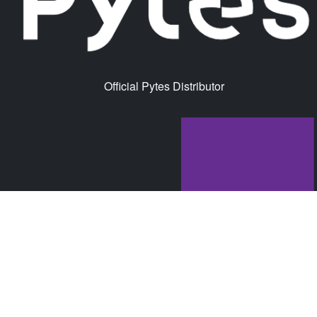
Official Pytes Distributor
© Mdrix GmbH 2026 |
Impressum
|
AGB's
|
Datenschutz