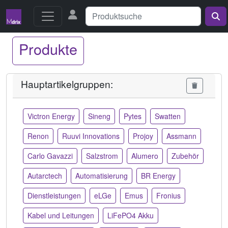
Produkte
Hauptartikelgruppen:
Victron Energy
Sineng
Pytes
Swatten
Renon
Ruuvi Innovations
Projoy
Assmann
Carlo Gavazzi
Salzstrom
Alumero
Zubehör
Autarctech
Automatisierung
BR Energy
Dienstleistungen
eLGe
Emus
Fronius
Kabel und Leitungen
LiFePO4 Akku