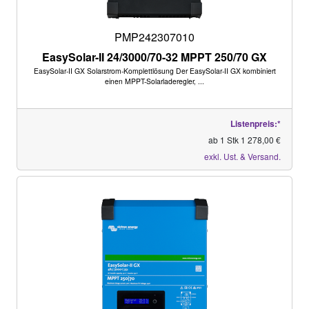
PMP242307010
EasySolar-II 24/3000/70-32 MPPT 250/70 GX
EasySolar-II GX Solarstrom-Komplettlösung Der EasySolar-II GX kombiniert
einen MPPT-Solarladeregler, ...
Listenpreis:*
ab 1 Stk 1 278,00 €
exkl. Ust. & Versand.