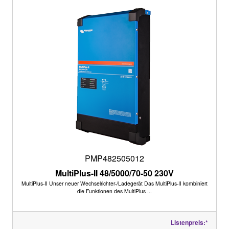
PMP482505012
MultiPlus-II 48/5000/70-50 230V
MultiPlus-II Unser neuer Wechselrichter-/Ladegerät Das MultiPlus-II kombiniert
die Funktionen des MultiPlus ...
Listenpreis:*