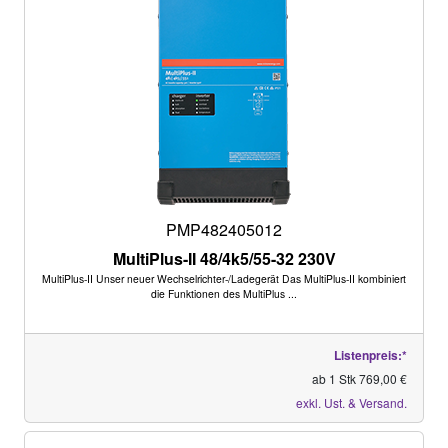
PMP482405012
MultiPlus-II 48/4k5/55-32 230V
MultiPlus-II Unser neuer Wechselrichter-/Ladegerät Das MultiPlus-II kombiniert
die Funktionen des MultiPlus ...
Listenpreis:*
ab 1 Stk 769,00 €
exkl. Ust. & Versand.