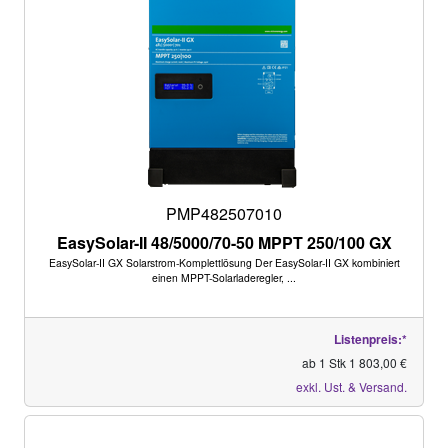
PMP482507010
EasySolar-II 48/5000/70-50 MPPT 250/100 GX
EasySolar-II GX Solarstrom-Komplettlösung Der EasySolar-II GX kombiniert
einen MPPT-Solarladeregler, ...
Listenpreis:*
ab 1 Stk 1 803,00 €
exkl. Ust. & Versand.