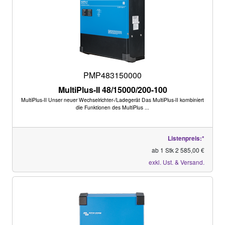
PMP483150000
MultiPlus-II 48/15000/200-100
MultiPlus-II Unser neuer Wechselrichter-/Ladegerät Das MultiPlus-II kombiniert
die Funktionen des MultiPlus ...
Listenpreis:*
ab 1 Stk 2 585,00 €
exkl. Ust. & Versand.