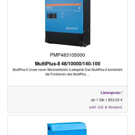
PMP483105000
MultiPlus-II 48/10000/140-100
MultiPlus-II Unser neuer Wechselrichter-/Ladegerät Das MultiPlus-II kombiniert
die Funktionen des MultiPlus ...
Listenpreis:*
ab 1 Stk 1 853,00 €
exkl. Ust. & Versand.