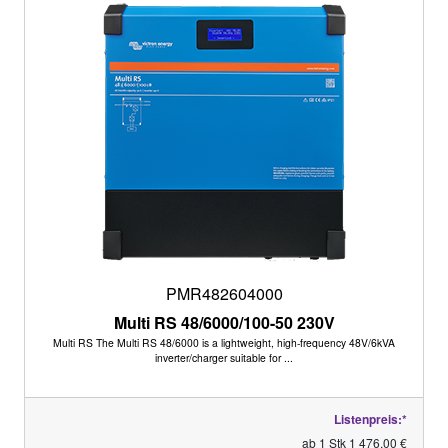
PMR482604000
Multi RS 48/6000/100-50 230V
Multi RS The Multi RS 48/6000 is a lightweight, high-frequency 48V/6kVA
inverter/charger suitable for ...
Listenpreis:*
ab 1 Stk 1 476,00 €