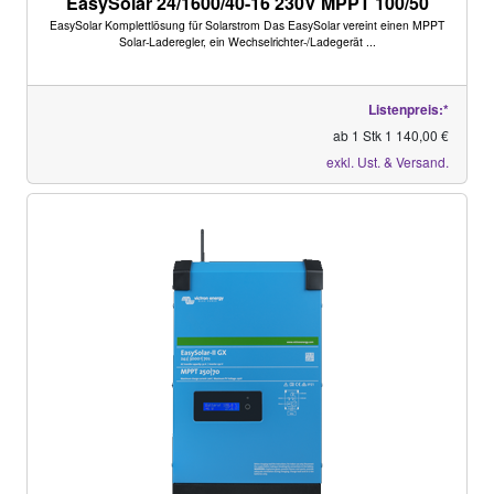
EasySolar 24/1600/40-16 230V MPPT 100/50
EasySolar Komplettlösung für Solarstrom Das EasySolar vereint einen MPPT
Solar-Laderegler, ein Wechselrichter-/Ladegerät ...
Listenpreis:*
ab 1 Stk 1 140,00 €
exkl. Ust. & Versand.