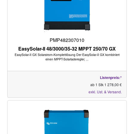
PMP482307010
EasySolar-II 48/3000/35-32 MPPT 250/70 GX
EasySolar-II GX Solarstrom-Komplettlösung Der EasySolar-II GX kombiniert
einen MPPT-Solarladeregler, ...
Listenpreis:*
ab 1 Stk 1 278,00 €
exkl. Ust. & Versand.