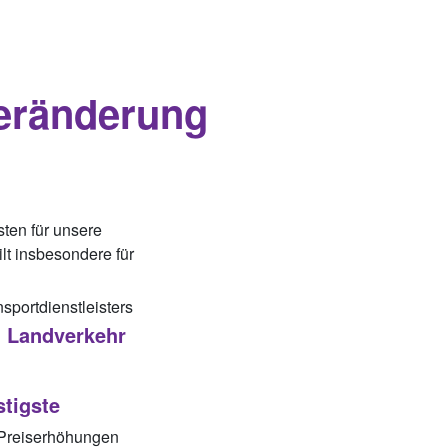
eränderung
sten für unsere
lt insbesondere für
sportdienstleisters
 Landverkehr
tigste
 Preiserhöhungen