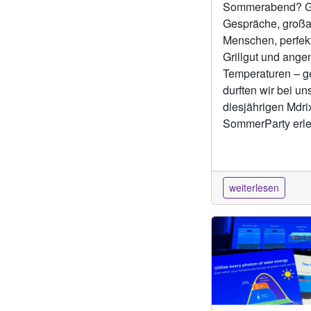
Sommerabend? G
Gespräche, großa
Menschen, perfek
Grillgut und ang
Temperaturen – g
durften wir bei un
diesjährigen Mdri
SommerParty erl
weiterlesen