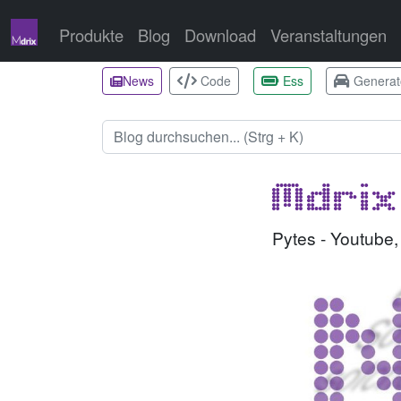
Produkte
Blog
Download
Veranstaltungen
News
Code
Ess
Generat
Mdrix
Pytes - Youtube,