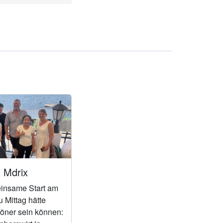
 Mdrix
insame Start am
u Mittag hätte
öner sein können: