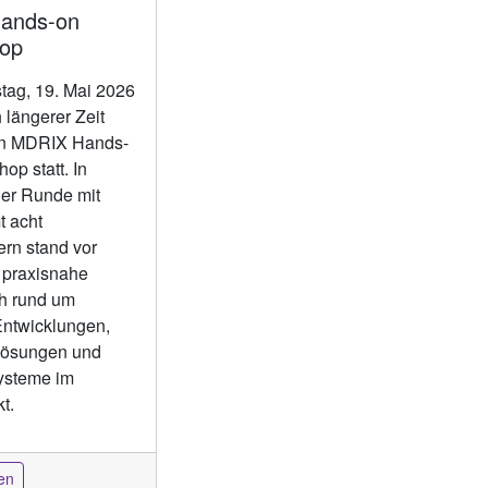
Hands-on
op
tag, 19. Mai 2026
 längerer Zeit
in MDRIX Hands-
op statt. In
her Runde mit
t acht
rn stand vor
 praxisnahe
h rund um
Entwicklungen,
lösungen und
ysteme im
t.
en