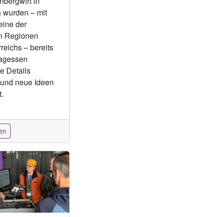
bergwirt in
wurden – mit
eine der
n Regionen
reichs – bereits
tagessen
e Details
t und neue Ideen
.
en