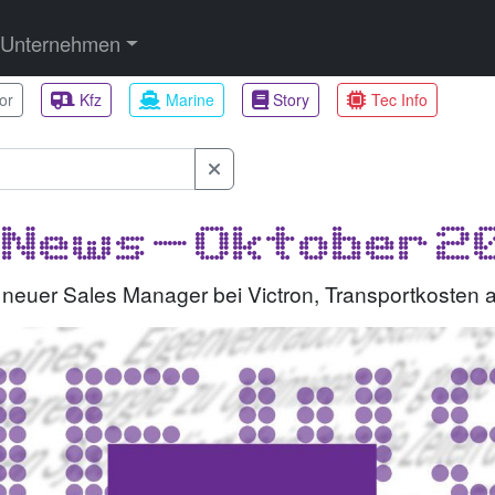
Unternehmen
or
Kfz
Marine
Story
Tec Info
 News - Oktober 
 neuer Sales Manager bei Victron, Transportkosten 