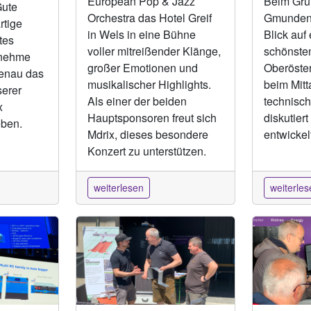
European Pop & Jazz
Beim Grün
ute
Orchestra das Hotel Greif
Gmunden 
rtige
in Wels in eine Bühne
Blick auf 
tes
voller mitreißender Klänge,
schönste
enehme
großer Emotionen und
Oberöster
enau das
musikalischer Highlights.
beim Mit
serer
Als einer der beiden
technisch
x
Hauptsponsoren freut sich
diskutier
eben.
Mdrix, dieses besondere
entwickelt
Konzert zu unterstützen.
weiterlesen
weiterles