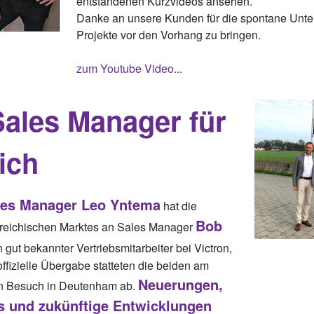
entstandenen Kurzvideos ansehen.
Danke an unsere Kunden für die spontane Unter
Projekte vor den Vorhang zu bringen.
zum Youtube Video...
ales Manager für
ich
les Manager Leo Yntema
hat die
Bob
rreichischen Marktes an Sales Manager
n gut bekannter Vertriebsmitarbeiter bei Victron,
ffizielle Übergabe statteten die beiden am
Neuerungen,
en Besuch in Deutenham ab.
s und zukünftige Entwicklungen