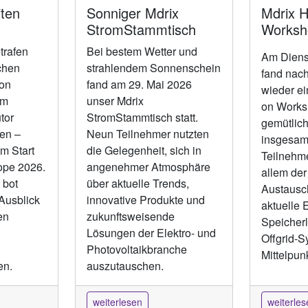
ten
Sonniger Mdrix
Mdrix 
StromStammtisch
Worksh
trafen
Bei bestem Wetter und
Am Diens
chen
strahlendem Sonnenschein
fand nach
von
fand am 29. Mai 2026
wieder e
um
unser Mdrix
on Worksh
tor
StromStammtisch statt.
gemütlic
en –
Neun Teilnehmer nutzten
insgesam
em Start
die Gelegenheit, sich in
Teilnehme
rope 2026.
angenehmer Atmosphäre
allem der
 bot
über aktuelle Trends,
Austausc
Ausblick
innovative Produkte und
aktuelle 
en
zukunftsweisende
Speicher
Lösungen der Elektro- und
Offgrid-S
Photovoltaikbranche
Mittelpunk
en.
auszutauschen.
weiterlesen
weiterles