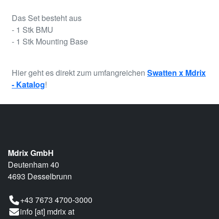
Das Set besteht aus
- 1 Stk BMU
- 1 Stk Mounting Base
Hier geht es direkt zum umfangreichen
Swatten x Mdrix
- Katalog
!
Mdrix GmbH
Deutenham 40
4693 Desselbrunn
+43 7673 4700-3000
info [at] mdrix at