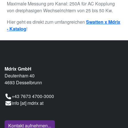
Maximale Messung pro Kanal: 250A für AC Kopplung
von dreiphasigen Wechselrichtern von 25 bis 50 Kw.
Hier geht es direkt zum umfangreichen
Swatten x Mdrix
- Katalog
!
Mdrix GmbH
Deutenham 40
4693 Desselbrunn
+43 7673 4700-3000
info [at] mdrix at
Kontakt aufnehmen...