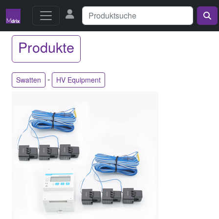
Produkte
-
Swatten
HV Equipment