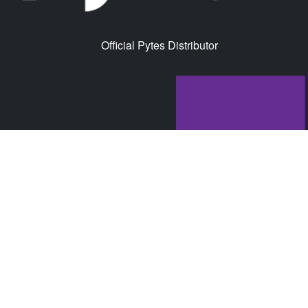
Official Pytes Distributor
© Mdrix GmbH 2026 |
Impressum
|
AGB's
|
Datenschutz