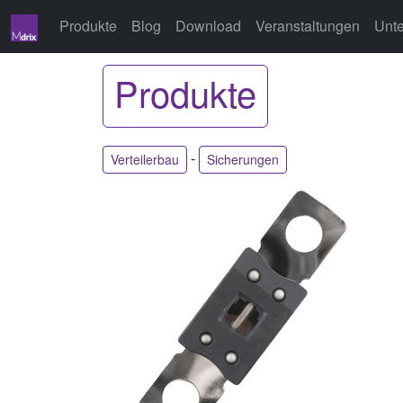
Produkte
Blog
Download
Veranstaltungen
Unt
Produkte
-
Verteilerbau
Sicherungen