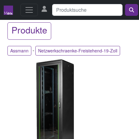
Produkte
-
Assmann
Netzwerkschraenke-Freistehend-19-Zoll