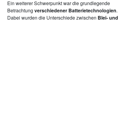
Ein weiterer Schwerpunkt war die grundlegende
Betrachtung
verschiedener Batterietechnologien
.
Dabei wurden die Unterschiede zwischen
Blei- und
Lithium-Batterien
erklärt – angefangen beim
grundlegenden Aufbau einer Batterie bis hin zu
typischen Eigenschaften und Einsatzbereichen. Auch
Salzbatterien
wurden als alternative
Speichertechnologie besprochen und hinsichtlich
Sicherheit, Nachhaltigkeit und Performance mit den
etablierten Systemen verglichen.
Im Rahmen einer kurzen Produktpräsentation wurden
mehrere aktuelle Lösungen vorgestellt, darunter:
Victron Energy natürlich
Pytes
Projoy – automatische Feuerabschaltung
Ruuvi Sensorlösungen
PowerLink