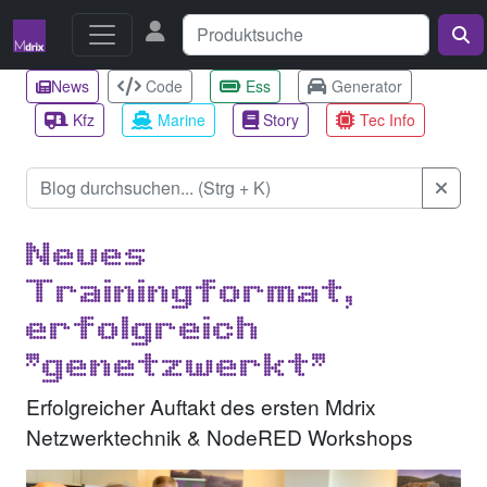
News
Code
Ess
Generator
Kfz
Marine
Story
Tec Info
Neues
Trainingformat,
erfolgreich
"genetzwerkt"
Erfolgreicher Auftakt des ersten Mdrix
Netzwerktechnik & NodeRED Workshops